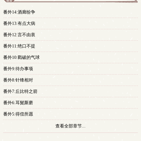
更
番外14:酒廊纷争
多
番外13:有点大病
番外12:言不由衷
番外11:绝口不提
番外10:戳破的气球
番外9:待办事项
番外8:针锋相对
番外7:丘比特之箭
番外6:耳鬓厮磨
番外5:得偿所愿
查看全部章节...