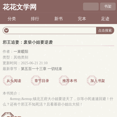
花花文学网
书架
分类
排行
新书
完本
足迹
邪王追妻：废柴小姐要逆袭
作者：
一束暖阳
类型：其他类别
更新时间：2025-06-21 21:10
最新章节：
第五百一十三章 一切结束
从头阅读
章节目录
推荐本书
加入书架
本书简介：
&emsp;&emsp;镇北王府大小姐要逆天了，尔等小民速速回避！什
么？还有个邪王不知死活？且看慕容小姐出大招！