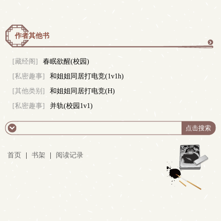
作者其他书
更
[藏经阁]
春眠欲醒(校园)
[私密趣事]
和姐姐同居打电竞(1v1h)
多
[其他类别]
和姐姐同居打电竞(H)
[私密趣事]
并轨(校园1v1)
首页
|
书架
|
阅读记录