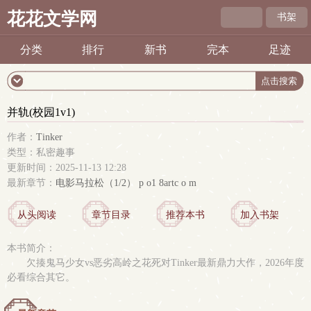
花花文学网
书架
分类
排行
新书
完本
足迹
并轨(校园1v1)
作者：
Tinker
类型：私密趣事
更新时间：2025-11-13 12:28
最新章节：
电影马拉松（1/2） p o1 8artc o m
从头阅读
章节目录
推荐本书
加入书架
本书简介：
欠揍鬼马少女vs恶劣高岭之花死对Tinker最新鼎力大作，2026年度
必看综合其它。