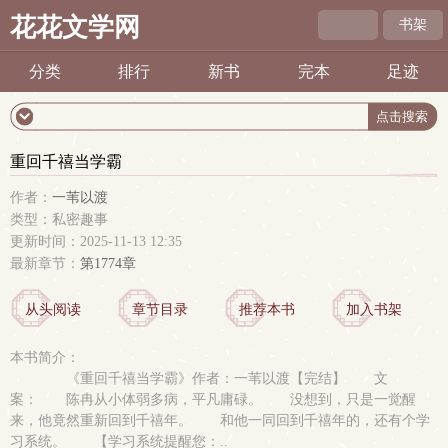
花花文学网
书架
分类
排行
新书
完本
足迹
重回千禧当学霸
作者：
一苇以渡
类型：私密趣事
更新时间：2025-11-13 12:35
最新章节：
第1774章
从头阅读
章节目录
推荐本书
加入书架
本书简介：
《重回千禧当学霸》作者：一苇以渡【完结】 文
案： 陈冉从小体弱多病，平凡庸碌。 没想到，只是一觉醒
来，他竟然重新回到千禧年。 和他一同回到千禧年的，还有个学
习系统。 【学习系统提醒您：..