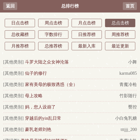
返回
总排行榜
首页
日点击榜
周点击榜
月点击榜
总点击榜
总收藏榜
字数排行
日推荐榜
周推荐榜
月推荐榜
总推荐榜
最新入库
最近更新
[其他类别]
斗罗大陆之众女神沦落
小舞
[其他类别]
仙子的修行
karma085
[其他类别]
家有美母的极致诱惑（全）
青魔冷枪
[其他类别]
母上攻略
竹影随行
[其他类别]
妈，您人设崩了
臀控
[其他类别]
穿越后的yin乱日常
小白兔乳糖
[其他类别]
豪乳老师刘艳
tttjjj_200