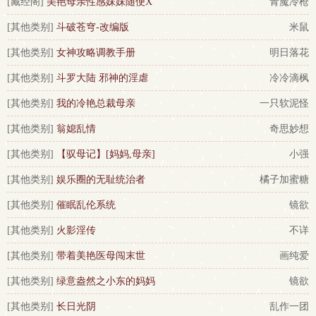
[藏经阁]
美艳母亲性感妹妹随便X
青魔冷枪
[其他类别]
斗破苍穹-改编版
米鼠
[其他类别]
女神攻略调教手册
明日落花
[其他类别]
斗罗大陆 邪神的淫虐
冷冷滴枫
[其他类别]
我的冷艳总裁母亲
一只软泥怪
[其他类别]
翁媳乱情
奇思妙想
[其他类别]
【驭母记】[妈妈,母亲]
小强
[其他类别]
娱乐圈的无耻统治者
橘子加蜜糖
[其他类别]
催眠乱伦系统
镜欲
[其他类别]
火影淫传
不详
[其他类别]
带着美艳医母闯末世
画纯爱
[其他类别]
绿意盎然之小东的妈妈
镜欲
[其他类别]
长日光阴
乱作一团